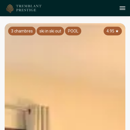
3 chambres
ski in ski out
POOL
4.95
★