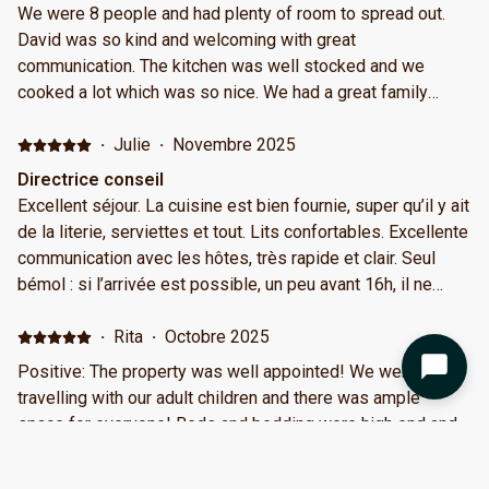
We were 8 people and had plenty of room to spread out.
David was so kind and welcoming with great
communication. The kitchen was well stocked and we
cooked a lot which was so nice. We had a great family
vacation!
·
Julie
·
Novembre 2025
Directrice conseil
Excellent séjour. La cuisine est bien fournie, super qu’il y ait
de la literie, serviettes et tout. Lits confortables. Excellente
communication avec les hôtes, très rapide et clair. Seul
bémol : si l’arrivée est possible, un peu avant 16h, il ne
devrait pas y avoir de frais pour 30 minutes. Même chose
pour le départ. Si c’est possible, laissez 1h de plus aux
·
Rita
·
Octobre 2025
invités, ça fait toute la différence dans la perception des
Positive: The property was well appointed! We were
invités.
travelling with our adult children and there was ample
space for everyone! Beds and bedding were high end and
very comfortable! The kitchen was well supplied and we
were able to enjoy breakfast and snacks! The location was