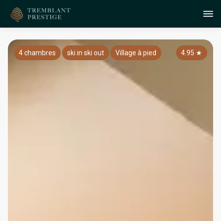
4 chambres
ski in ski out
Village à pied
4.95
★