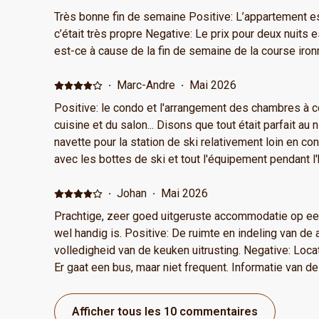
conditioners, an array of different choices for coffee, o
Très bonne fin de semaine Positive: L’appartement es
brought much of our own stuff but we did not need to 
c’était très propre Negative: Le prix pour deux nuits
toilet paper. The unit was spacious and the 3 balconies were just an added bonus.
est-ce à cause de la fin de semaine de la course ir
We were even welcomed with some delicious Swiss chocolates. 
readily available for any questions we might have. Our daughter and 3 grandkids
·
Marc-Andre
·
Mai 2026
loved their stay with us. Negative: We loved everything
Positive: le condo et l'arrangement des chambres à co
cuisine et du salon... Disons que tout était parfait au
navette pour la station de ski relativement loin en con
avec les bottes de ski et tout l'équipement pendant l'
pu être à l'extrémité de la rue avec la planification d'u
circulation de la navette. De plus, disons qu'au printemps les chemins piétonniers
·
Johan
·
Mai 2026
et routiers, il y a de l'accumulation de glace ! Cela au
Prachtige, zeer goed uitgeruste accommodatie op een locatie, waar eigen vervoer
pelleter au fur et à mesure des accumulations au lie
wel handig is. Positive: De ruimte en indeling van d
quelques poignées de sel déglaçant par-ci par là
volledigheid van de keuken uitrusting. Negative: Locati
Er gaat een bus, maar niet frequent. Informatie van d
de piste. Op vragen was het antwoord alleen links n
professioneel, maar zeer beperkt behulpzaam.
Afficher tous les 10 commentaires