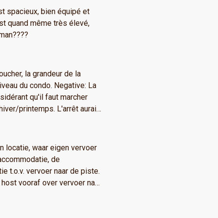
live oil and spices. We
t spacieux, bien équipé et
use it like paper towels and
 est quand même très élevé,
onman????
Our hosts were
!!!!!!
ucher, la grandeur de la
 niveau du condo. Negative: La
sidérant qu'il faut marcher
hiver/printemps. L'arrêt aurait
n rond de point pour faciliter la
rait été bien de déglacer et
u de simplement lancer
e accommodatie, de
e t.o.v. vervoer naar de piste.
e host vooraf over vervoer naar
aar websites. Host was