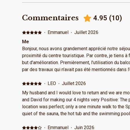
Commentaires
4.95
(
10
)
·
Emmanuel
·
Juillet 2026
Me
Bonjour, nous avons grandement apprécié notre séjour.
proximité du centre touristique. Par contre, je tiens 
but d’amélioration. Premièrement, l’utilisation du balc
par des travaux qui n’avait pas été mentionnés dans l’
Deuxièmement le café fourni pour la cafetière Nespresso 
je vous disais, c’était simplement dans le but d’amél
·
LEO
·
Juillet 2026
vraiment très apprécié l’habitation et l’emplacement, 
My husband and I would love to return and we are mos
recommander. Bonne journée, et merci encore.
and David for making our 4 nights very Positive: The pr
location was perfect; only a one minute walk to the S
quiet of the sauna, the hot tub and the swimming pool. Everything at the Spa w
clean. Our beautiful unit was quiet and surrounded by nature. Our hosts had
everything provided for us from the most luxurious
·
Emmanuel
·
Juin 2026