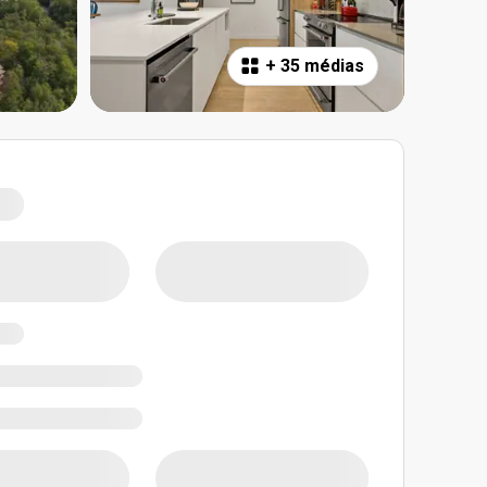
+
35 médias