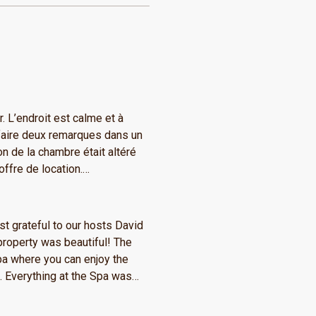
 L’endroit est calme et à
à faire deux remarques dans un
on de la chambre était altéré
offre de location.
était horrible🤣 Comme
ioration sinon nous avons
nous allons fortement le
t grateful to our hosts David
operty was beautiful! The
pa where you can enjoy the
as
 hand soaps, shampoos and