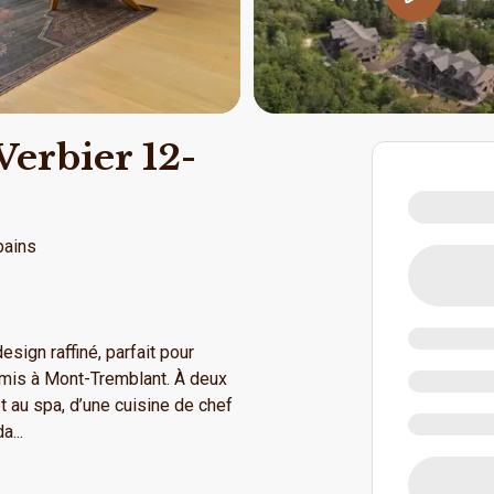
Verbier 12-
bains
ign raffiné, parfait pour
amis à Mont-Tremblant. À deux
t au spa, d’une cuisine de chef
da
...