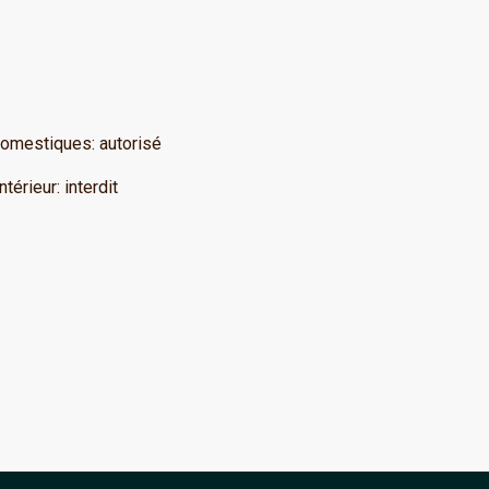
domestiques
:
autorisé
ntérieur
:
interdit